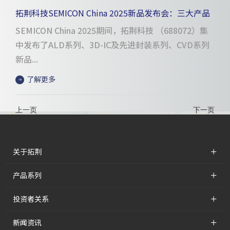
拓荆科技SEMICON China 2025新品发布会：三大产品
系列引领半导体制造创新突破
SEMICON China 2025期间，拓荆科技 （688072）集
中发布了ALD系列、3D-IC及先进封装系列、CVD系列
新品...
了解更多
上一页
下一页
+
关于拓荆
+
产品系列
+
投资者关系
+
新闻资讯