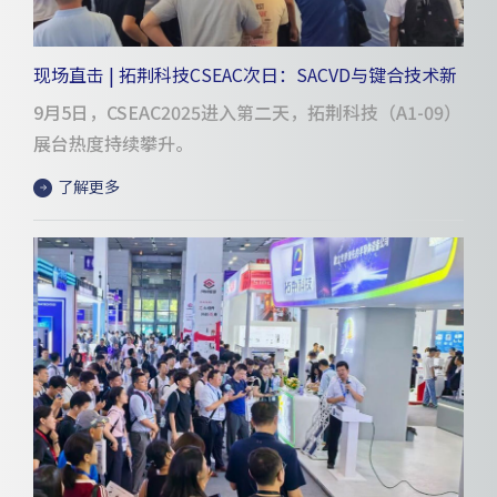
现场直击 | 拓荆科技CSEAC次日：SACVD与键合技术新
进展引热议
9月5日，CSEAC2025进入第二天，拓荆科技（A1-09）
展台热度持续攀升。
了解更多