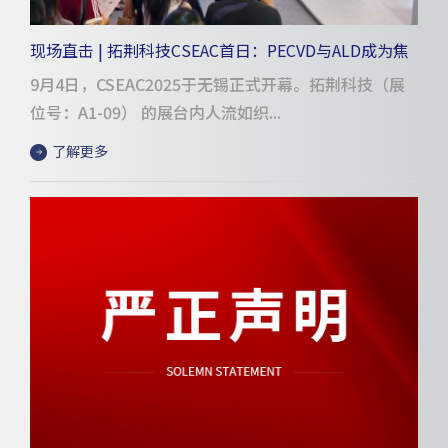
现场直击 | 拓荆科技CSEAC首日：PECVD与ALD成为焦
点
9月4日，CSEAC2025于无锡正式开幕。拓荆科技（展
位号：A1-09） 的展台内人流如织...
了解更多