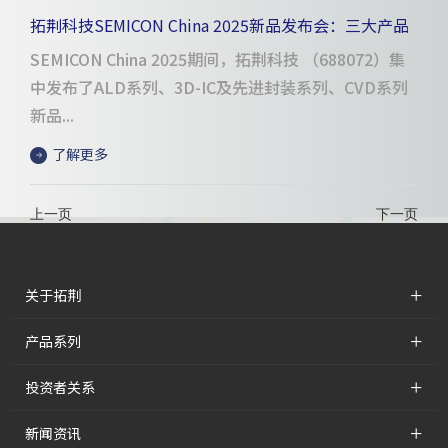
拓荆科技SEMICON China 2025新品发布会：三大产品
系列引领半导体制造创新突破
SEMICON China 2025期间，拓荆科技 （688072）集
中发布了ALD系列、3D-IC及先进封装系列、CVD系列
新品...
了解更多
上一页
下一页
+
关于拓荆
+
产品系列
+
投资者关系
+
新闻资讯