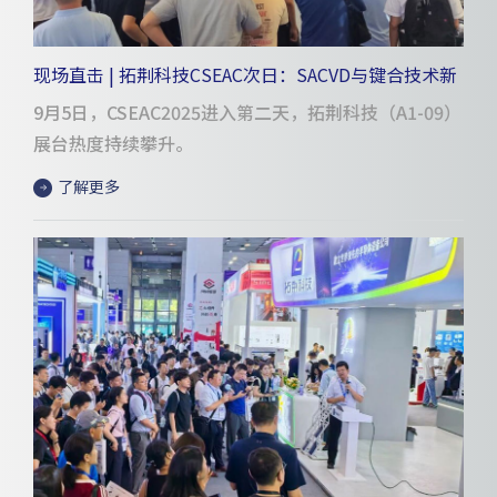
现场直击 | 拓荆科技CSEAC次日：SACVD与键合技术新
进展引热议
9月5日，CSEAC2025进入第二天，拓荆科技（A1-09）
展台热度持续攀升。
了解更多