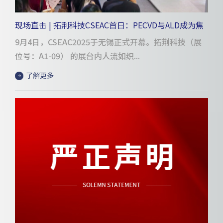
现场直击 | 拓荆科技CSEAC首日：PECVD与ALD成为焦
点
9月4日，CSEAC2025于无锡正式开幕。拓荆科技（展
位号：A1-09） 的展台内人流如织...
了解更多