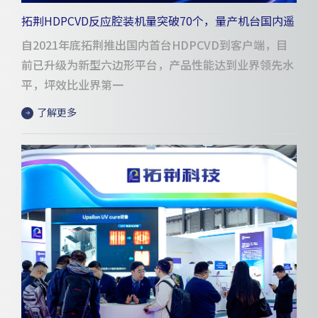
拓荆HDPCVD反应腔装机量突破70个，量产机台国内遥
遥领先
自2021年底拓荆推出国内首台HDPCVD到客户端，目
前已升级为新型六边形平台，产品性能达到业界领先水
平，坪效比业界第一
了解更多