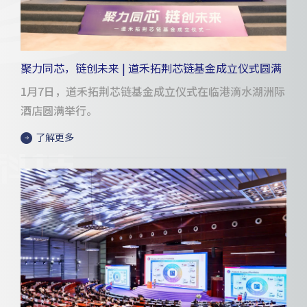
聚力同芯，链创未来 | 道禾拓荆芯链基金成立仪式圆满
举行
1月7日，道禾拓荆芯链基金成立仪式在临港滴水湖洲际
酒店圆满举行。
了解更多