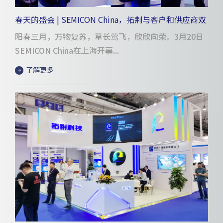
春天的盛会 | SEMICON China，拓荆与客户和供应商双
向奔赴
阳春三月，万物复苏，草长莺飞，欣欣向荣。3月20日
SEMICON China在上海开幕...
了解更多